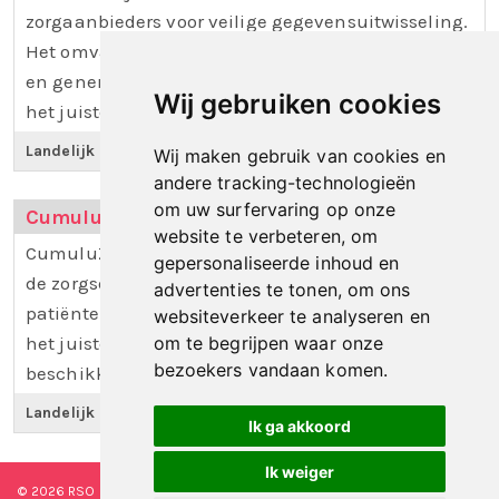
zorgaanbieders voor veilige gegevensuitwisseling.
Het omvat infrastructuur, een vertrouwensstelsel
en generieke functies, zodat de juiste zorgdata op
Wij gebruiken cookies
het juiste moment veilig beschikbaar is.
Landelijk programma
Wij maken gebruik van cookies en
andere tracking-technologieën
om uw surfervaring op onze
Cumuluz
website te verbeteren, om
CumuluZ is opgericht om databeschikbaarheid in
gepersonaliseerde inhoud en
de zorgsector te verbeteren. Zodat zorgverleners,
advertenties te tonen, om ons
patiënten, cliënten, burgers en onderzoekers op
websiteverkeer te analyseren en
om te begrijpen waar onze
het juiste moment over de juiste informatie
bezoekers vandaan komen.
beschikken.
Landelijk programma
Ik ga akkoord
Ik weiger
© 2026 RSO Nederland
|
Versie
#1.2.2
|
Algemene voorwaarden
|