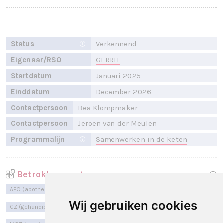
Status
Verkennend
Eigenaar/RSO
GERRIT
Startdatum
Januari 2025
Einddatum
December 2026
Contactpersoon
Bea Klompmaker
Contactpersoon
Jeroen van der Meulen
Programmalijn
Samenwerken in de keten
Betrokken sectoren
APO (apotheek)
GGZ (geestelijke gezondheidszorg)
Wij gebruiken cookies
GZ (gehandicaptenzorg)
HA (huisartsen)