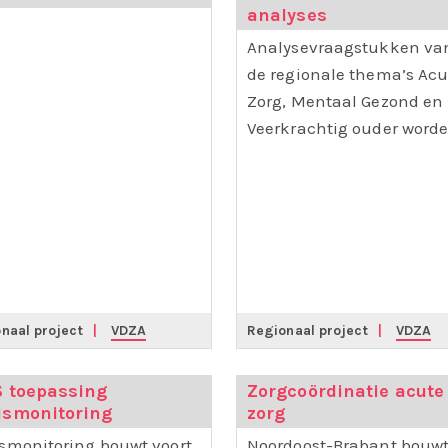
analyses
Analysevraagstukken va
de regionale thema’s Acu
Zorg, Mentaal Gezond en
Veerkrachtig ouder worde
naal project
|
VDZA
Regionaal project
|
VDZA
S toepassing
Zorgcoördinatie acute
ismonitoring
zorg
smonitoring bouwt voort
Noordoost-Brabant bouw