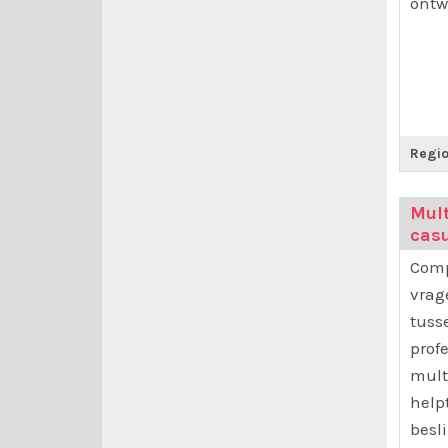
ontw
Regio
Mult
cas
Comp
vrag
tuss
prof
mult
help
besl