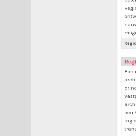
Regi
ontw
nauw
moge
Regio
Regi
Een 
arch
prin
vast
arch
een 
inge
tran