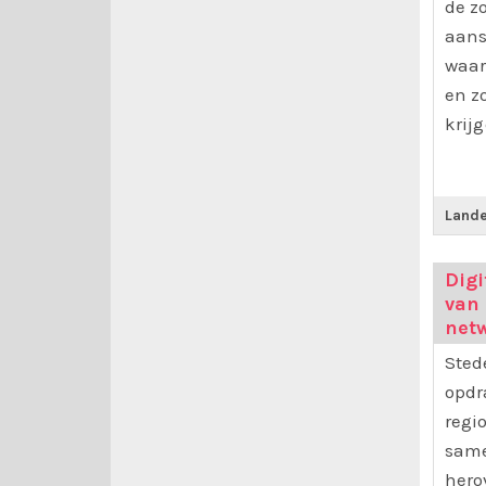
de z
aans
waar
en z
krij
Land
Digi
van
net
Sted
opdr
regi
same
hero