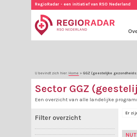
RegioRadar - een initiatief van RSO Nederland
Ove
U bevindt zich hier:
Home
»
GGZ (geestelijke gezondheids
Sector GGZ (geestel
Een overzicht van alle landelijke program
Er zi
Filter overzicht
NUT