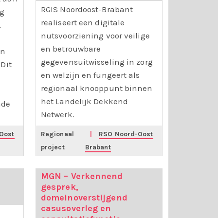
RGIS Noordoost-Brabant
rg
realiseert een digitale
,
nutsvoorziening voor veilige
en betrouwbare
en
gegevensuitwisseling in zorg
Dit
en welzijn en fungeert als
regionaal knooppunt binnen
het Landelijk Dekkend
nde
Netwerk.
Oost
Regionaal
|
RSO Noord-Oost
project
Brabant
MGN – Verkennend
gesprek,
domeinoverstijgend
casusoverleg en