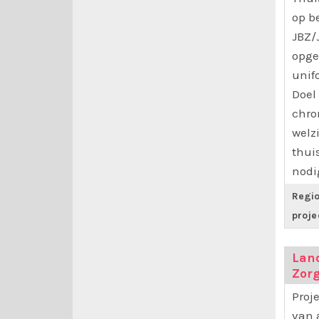
op b
JBZ/
opge
unif
Doel 
chro
welzi
thuis
nodig
Regio
proje
Land
Zorg
Proj
van 