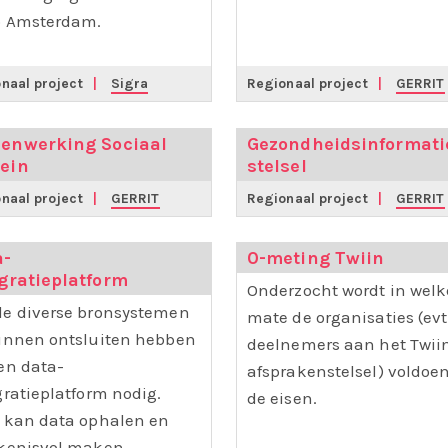
o Amsterdam.
naal project
|
Sigra
Regionaal project
|
GERRIT
enwerking Sociaal
Gezondheidsinformati
ein
stelsel
naal project
|
GERRIT
Regionaal project
|
GERRIT
a-
0-meting Twiin
gratieplatform
Onderzocht wordt in welk
e diverse bronsystemen
mate de organisaties (evt
unnen ontsluiten hebben
deelnemers aan het Twii
en data-
afsprakenstelsel) voldoe
gratieplatform nodig.
de eisen.
 kan data ophalen en
kenisvol maken.