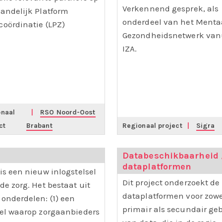
Verkennend gesprek, als
Landelijk Platform
onderdeel van het Menta
coördinatie (LPZ)
Gezondheidsnetwerk van
IZA.
naal
|
RSO Noord-Oost
ct
Brabant
Regionaal project
|
Sigra
i
Databeschikbaarheid 
dataplatformen
 is een nieuw inlogstelsel
Dit project onderzoekt de
de zorg. Het bestaat uit
dataplatformen voor zow
 onderdelen: (1) een
primair als secundair ge
sel waarop zorgaanbieders