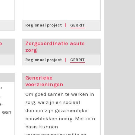
Regionaal project
|
GERRIT
e
Zorgcoördinatie acute
zorg
Regionaal project
|
GERRIT
Generieke
voorzieningen
e
Om goed samen te werken in
.
zorg, welzijn en sociaal
n-
domein zijn gezamenlijke
n aan
bouwblokken nodig. Met zo’n
basis kunnen
zorgorganisaties veilig en