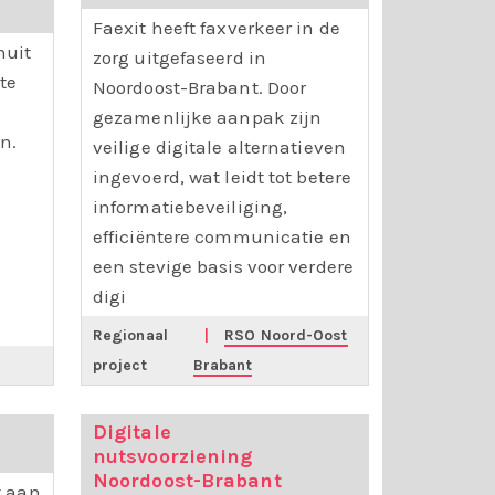
Faexit heeft faxverkeer in de
nuit
zorg uitgefaseerd in
te
Noordoost-Brabant. Door
gezamenlijke aanpak zijn
n.
veilige digitale alternatieven
ingevoerd, wat leidt tot betere
informatiebeveiliging,
efficiëntere communicatie en
een stevige basis voor verdere
digi
Regionaal
|
RSO Noord-Oost
project
Brabant
Digitale
nutsvoorziening
Noordoost-Brabant
t aan