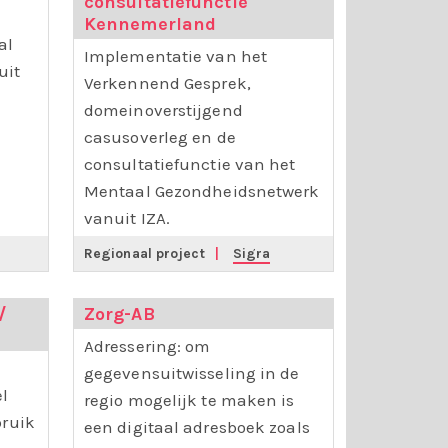
consultatiefunctie
Kennemerland
al
Implementatie van het
uit
Verkennend Gesprek,
domeinoverstijgend
casusoverleg en de
consultatiefunctie van het
Mentaal Gezondheidsnetwerk
vanuit IZA.
Regionaal project
|
Sigra
/
Zorg-AB
Adressering: om
gegevensuitwisseling in de
el
regio mogelijk te maken is
bruik
een digitaal adresboek zoals