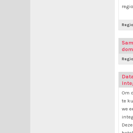
regi
Regio
Sam
dom
Regio
Dat
inte
Om d
te k
we e
inte
Deze
bete