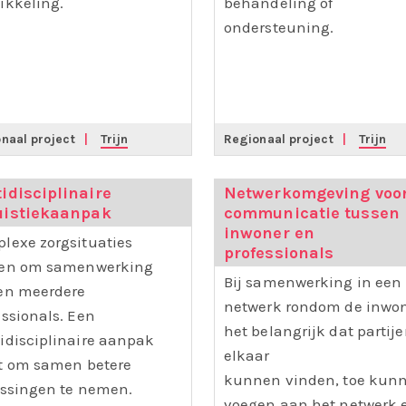
ikkeling.
behandeling of
ondersteuning.
naal project
|
Trijn
Regionaal project
|
Trijn
idisciplinaire
Netwerkomgeving voo
uistiekaanpak
communicatie tussen
inwoner en
lexe zorgsituaties
professionals
en om samenwerking
Bij samenwerking in een
en meerdere
netwerk rondom de inwon
essionals. Een
het belangrijk dat partij
idisciplinaire aanpak
elkaar
t om samen betere
kunnen vinden, toe kun
issingen te nemen.
voegen aan het netwerk 