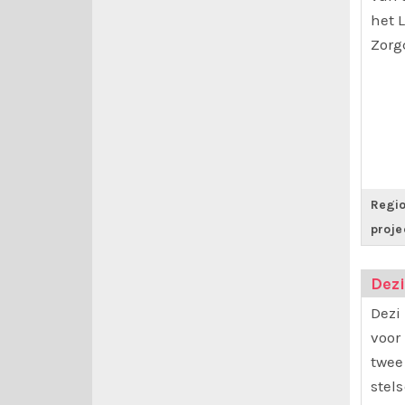
het 
Zorg
Regio
proje
Dez
Dezi
voor 
twee
stel