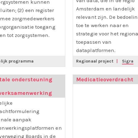
van data, die in de regio
orgsystemen kunnen
Amsterdam en landelijk
luiten; (2) een register
relevant zijn. De bedoelin
mee zorgmedewerkers
toe te werken naar en
orgorganisatie toegang
strategie voor het region
gen tot zorgsystemen.
toepassen van
dataplatformen.
elijk programma
Regionaal project
|
Sigra
tale ondersteuning
Medicatieoverdracht
werksamenwerking
elijke
achtformulering
onale aanpak
nwerkingsplatformen en
verweging Boards in de