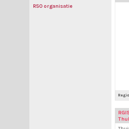
RSO organisatie
Regio
RGI
Thu
Thui