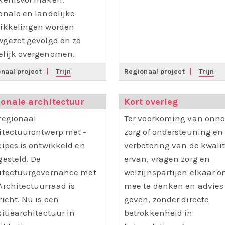
onale en landelijke
ikkelingen worden
gezet gevolgd en zo
lijk overgenomen.
naal project
|
Trijn
Regionaal project
|
Trijn
onale architectuur
Kort overleg
regionaal
Ter voorkoming van onno
itectuurontwerp met -
zorg of ondersteuning en 
cipes is ontwikkeld en
verbetering van de kwalit
gesteld. De
ervan, vragen zorg en
itectuurgovernance met
welzijnspartijen elkaar 
Architectuurraad is
mee te denken en advies 
richt. Nu is een
geven, zonder directe
sitiearchitectuur in
betrokkenheid in