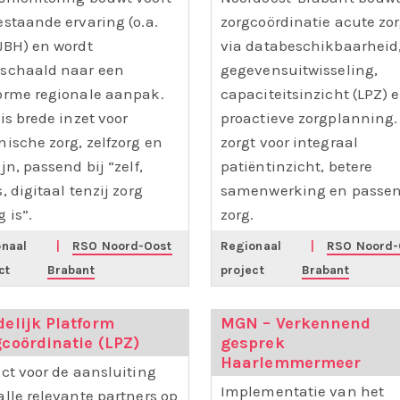
estaande ervaring (o.a.
zorgcoördinatie acute zo
JBH) en wordt
via databeschikbaarheid
schaald naar een
gegevensuitwisseling,
orme regionale aanpak.
capaciteitsinzicht (LPZ) 
is brede inzet voor
proactieve zorgplanning. 
nische zorg, zelfzorg en
zorgt voor integraal
jn, passend bij “zelf,
patiëntinzicht, betere
, digitaal tenzij zorg
samenwerking en passe
 is”.
zorg.
naal
|
RSO Noord-Oost
Regionaal
|
RSO Noord-
ct
Brabant
project
Brabant
elijk Platform
MGN – Verkennend
coördinatie (LPZ)
gesprek
Haarlemmermeer
ect voor de aansluiting
Implementatie van het
alle relevante partners op