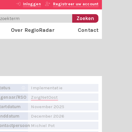
Inloggen
Registreer uw account
Over RegioRadar
Contact
tatus
Implementatie
igenaar/RSO
ZorgNetOost
tartdatum
November 2025
inddatum
December 2026
ontactpersoon
Michiel Pot