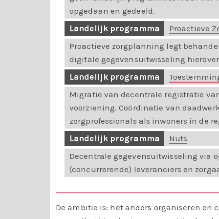
opgedaan en gedeeld.
Landelijk programma
Proactieve Z
Proactieve zorgplanning legt behande
digitale gegevensuitwisseling hierover
Landelijk programma
Toestemming
Migratie van decentrale registratie v
voorziening. Coördinatie van daadwerke
zorgprofessionals als inwoners in de re
Landelijk programma
Nuts
Decentrale gegevensuitwisseling via
(concurrerende) leveranciers en zor
De ambitie is: h
et anders
organiseren en 