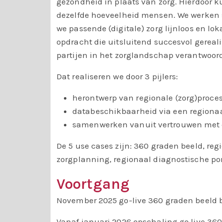
gezondheid in
plaats van zorg. Hierdoor 
dezelfde hoeveelheid
mensen. We werken
we passende (digitale)
zorg
lijnloos
en lok
opdracht die uitsluitend succesvol
gereal
partijen in het zorglandschap
verantwoor
Dat realiseren we door 3 pijlers:
herontwerp van regionale (zorg)proce
databeschikbaarheid via een regionaa
samenwerken vanuit vertrouwen met d
De 5 use cases zijn: 360 graden beeld, reg
zorgplanning, regionaal diagnostische po
Voortgang
November 2025 go-live 360 graden beeld bi
Vanaf januari 2026 opschaling go live 360