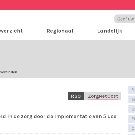
verzicht
Regionaal
Landelijk
 verbinden
S
RSO
ZorgNetOost
E
S
d in de zorg door de implementatie van 5 use
E
C