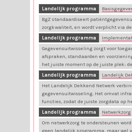
Landelijk programma
Basisgegeven
BgZ standaardiseert patiëntgegevensu
zorgkwaliteit, en wordt verplicht via d
Landelijk programma
Implementati
Gegevensuitwisseling zorgt voor toega
afspraken, standaarden en voorzieni
het juiste moment op de juiste plek: d
Landelijk programma
Landelijk D
Het Landelijk Dekkend Netwerk verbind
gegevensuitwisseling. Het omvat infra
functies, zodat de juiste zorgdata op h
Landelijk programma
Netwerkzorg
Om netwerkzorg te ondersteunen worde
geen landelijk programma, maar wel ve