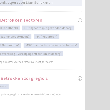
ontactpersoon
Lian Schekman
Betrokken sectoren
O (apotheek)
GGZ (geestelijke gezondheidszorg)
 (gehandicaptenzorg)
HA (huisartsen)
B (laboratoria)
MSZ (medische specialistische zorg)
T (verpleeg-, verzorgingshuizen en thuiszorg)
 op de sector voor een totaaloverzicht per sector.
Betrokken zorgregio's
ente
 op de zorgregio voor een totaaloverzicht per zorgregio.