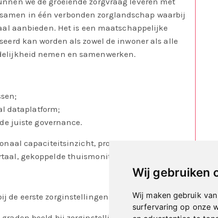
kunnen we de groeiende zorgvraag leveren met
 samen in
één verbonden zorglandschap
waarbij
aal aanbieden.​ Het is een maatschappelijke
iseerd kan worden als zowel de inwoner als alle
delijkheid nemen en samenwerken. ​
ssen;
l dataplatform;
e juiste governance.
ionaal capaciteitsinzicht, proactieve
rtaal, gekoppelde thuismonitoring.
Wij gebruiken 
Wij maken gebruik van
j de eerste zorginstellingen.
surfervaring op onze 
 graden beeld bij zorginstellingen.