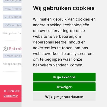
JGZ (jeugdgezondheidszorg)
LAB (laboratoria)
Wij gebruiken cookies
MSZ (medische specialistische zorg)
SD (sociaal domein)
VSK (verloskundigen)
Wij maken gebruik van cookies en
andere tracking-technologieën
VVT (verpleeg-, verzorgingshuizen en thuiszorg)
om uw surfervaring op onze
Klik op de sector voor een totaaloverzicht per sector.
website te verbeteren, om
gepersonaliseerde inhoud en
advertenties te tonen, om ons
Betrokken zorgregio's
websiteverkeer te analyseren en
Amstelland-Meerlanden
Kennemerland
Amsterdam
om te begrijpen waar onze
Klik op de zorgregio voor een totaaloverzicht per zorgregio.
bezoekers vandaan komen.
Ik ga akkoord
Laatst bijgewerkt op: 15 september 2025
Ik weiger
© 2026 RSO Nederland
|
Versie
#1.2.2
|
Algemene voorwaarden
|
Disclaimer
|
Privacy verklaring
|
Technische realisatie
Sieronline B.V.
Wijzig mijn voorkeuren