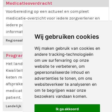
Medicatieoverdracht
Voorbereiding op een actueel en compleet
medicatie-overzicht voor iedere zorgverlener en
iedere patiënt conform de landelijke
informatiestandaard Medicatieproces 9.
Wij gebruiken cookies
Regionaal project
|
Sigra
Wij maken gebruik van cookies en
andere tracking-technologieën
Programma Medicatieoverdracht
om uw surfervaring op onze
Het landelijk programma implementeert de
website te verbeteren, om
Kwaliteitsrichtlijn Medicatieoverdracht in de
gepersonaliseerde inhoud en
keten met drie informatiestandaarden en een set
advertenties te tonen, om ons
afspraken. Het doel is een compleet en actueel
websiteverkeer te analyseren en
om te begrijpen waar onze
medicatieoverzicht voor alle zorgverleners én de
bezoekers vandaan komen.
patient.
Landelijk programma
Ik ga akkoord