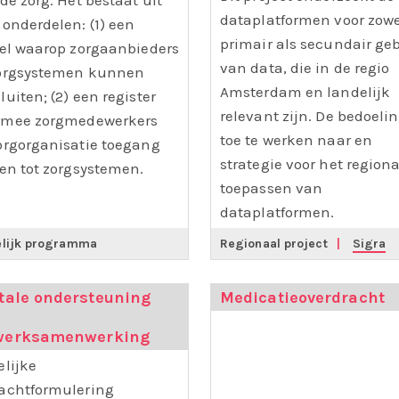
de zorg. Het bestaat uit
dataplatformen voor zow
 onderdelen: (1) een
primair als secundair ge
sel waarop zorgaanbieders
van data, die in de regio
orgsystemen kunnen
Amsterdam en landelijk
luiten; (2) een register
relevant zijn. De bedoelin
mee zorgmedewerkers
toe te werken naar en
orgorganisatie toegang
strategie voor het region
gen tot zorgsystemen.
toepassen van
dataplatformen.
elijk programma
Regionaal project
|
Sigra
tale ondersteuning
Medicatieoverdracht
werksamenwerking
elijke
achtformulering