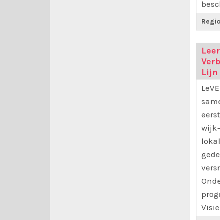
besc
Regio
Leer
Ver
Lijn
LeVE
same
eers
wijk
loka
gede
vers
Onde
prog
Visi