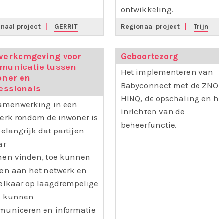
ontwikkeling.
naal project
|
GERRIT
Regionaal project
|
Trijn
werkomgeving voor
Geboortezorg
municatie tussen
Het implementeren van
oner en
Babyconnect met de ZNO
essionals
HINQ, de opschaling en h
samenwerking in een
inrichten van de
erk rondom de inwoner is
beheerfunctie.
belangrijk dat partijen
ar
en vinden, toe kunnen
en aan het netwerk en
elkaar op laagdrempelige
e kunnen
uniceren en informatie