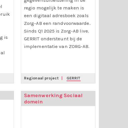
gegevensuitwisseling in de
el
regio mogelijk te maken is
bruik
een digitaal adresboek zoals
Zorg-AB een randvoorwaarde.
Sinds Q1 2025 is Zorg-AB live.
g is
GERRIT ondersteunt bij de
implementatie van ZORG-AB.
aal
Regionaal project
|
GERRIT
Samenwerking Sociaal
domein