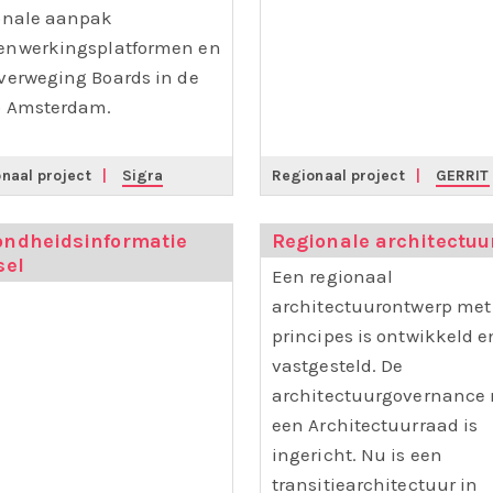
onale aanpak
nwerkingsplatformen en
verweging Boards in de
o Amsterdam.
naal project
|
Sigra
Regionaal project
|
GERRIT
ondheidsinformatie
Regionale architectuu
sel
Een regionaal
architectuurontwerp met
principes is ontwikkeld e
vastgesteld. De
architectuurgovernance
een Architectuurraad is
ingericht. Nu is een
transitiearchitectuur in