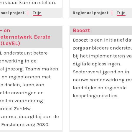
hikbaar kunnen stellen.
naal project
|
Trijn
Regionaal project
|
Trijn
- en
Booozt
beternetwerk Eerste
Booozt is een initiatief da
 (LeVEL)
zorgaanbieders onderste
L ondersteunt betere
bij het implementeren v
nwerking in de
digitale oplossingen.
telijnszorg. Teams maken
Sectoroverstijgend en in
- en regioplannen met
nauwe samenwerking me
le doelen, leren van
landelijke en regionale
elde ervaringen en
koepelorganisaties.
nellen verandering.
rdeel ZonMw-
ramma, draagt bij aan de
e Eerstelijnszorg 2030.