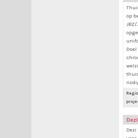
Thui
op b
JBZ/
opge
unif
Doel 
chro
welzi
thuis
nodig
Regio
proje
Dez
Dezi