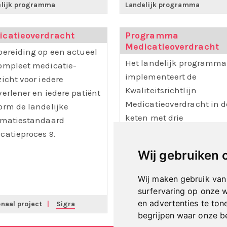
elijk programma
Landelijk programma
icatieoverdracht
Programma
Medicatieoverdracht
bereiding op een actueel
Het landelijk programma
ompleet medicatie-
implementeert de
zicht voor iedere
Kwaliteitsrichtlijn
verlener en iedere patiënt
Medicatieoverdracht in d
orm de landelijke
keten met drie
rmatiestandaard
informatiestandaarden e
catieproces 9.
een set afspraken. Het doe
Wij gebruiken 
een compleet en actueel
medicatieoverzicht voor a
Wij maken gebruik van
zorgverleners én de patie
surfervaring op onze 
en advertenties te ton
naal project
|
Sigra
Landelijk programma
begrijpen waar onze 