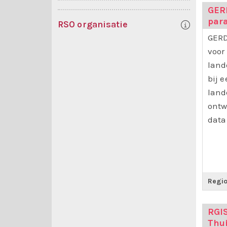
GER
par
RSO organisatie
GERD
voor
land
bij 
land
ontw
data
Regio
RGI
Thu