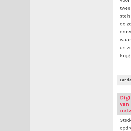
voor 
twee
stel
de z
aans
waar
en z
krij
Land
Digi
van
net
Sted
opdr