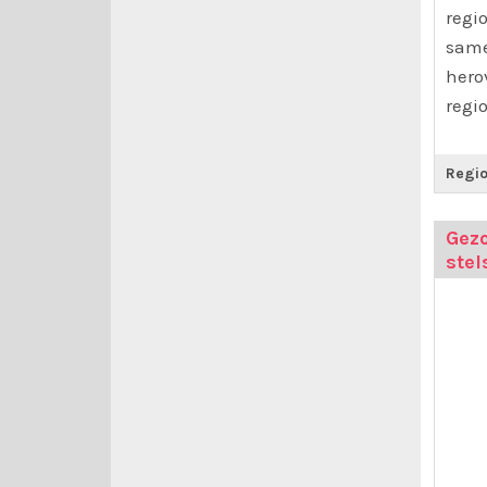
regi
same
hero
regi
Regio
Gez
stel