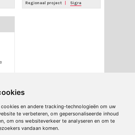
Regionaal project
|
Sigra
e
n
l is
cookies
lle
 cookies en andere tracking-technologieën om uw
nt.
website te verbeteren, om gepersonaliseerde inhoud
en, om ons websiteverkeer te analyseren en om te
bezoekers vandaan komen.