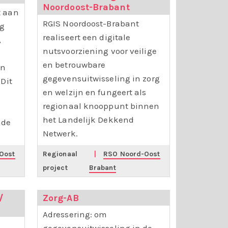
Noordoost-Brabant
t aan
RGIS Noordoost-Brabant
rg
realiseert een digitale
,
nutsvoorziening voor veilige
en betrouwbare
en
gegevensuitwisseling in zorg
Dit
en welzijn en fungeert als
regionaal knooppunt binnen
het Landelijk Dekkend
nde
Netwerk.
Oost
Regionaal
|
RSO Noord-Oost
project
Brabant
/
Zorg-AB
Adressering: om