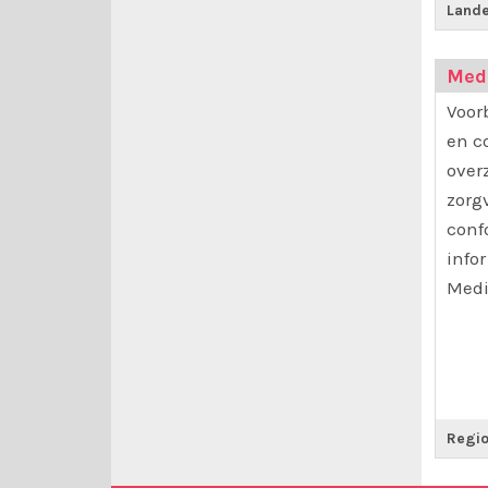
Land
Med
Voor
en c
over
zorg
conf
info
Medi
Regio