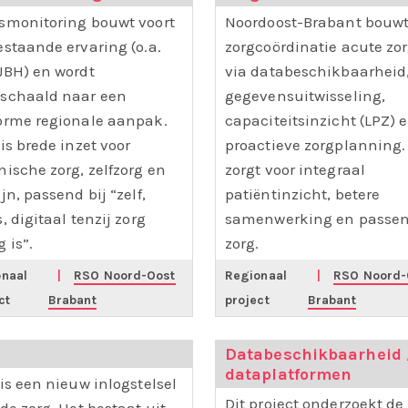
smonitoring bouwt voort
Noordoost-Brabant bouw
estaande ervaring (o.a.
zorgcoördinatie acute zo
JBH) en wordt
via databeschikbaarheid
schaald naar een
gegevensuitwisseling,
orme regionale aanpak.
capaciteitsinzicht (LPZ) 
is brede inzet voor
proactieve zorgplanning. 
nische zorg, zelfzorg en
zorgt voor integraal
jn, passend bij “zelf,
patiëntinzicht, betere
, digitaal tenzij zorg
samenwerking en passe
 is”.
zorg.
naal
|
RSO Noord-Oost
Regionaal
|
RSO Noord-
ct
Brabant
project
Brabant
i
Databeschikbaarheid 
dataplatformen
 is een nieuw inlogstelsel
Dit project onderzoekt de