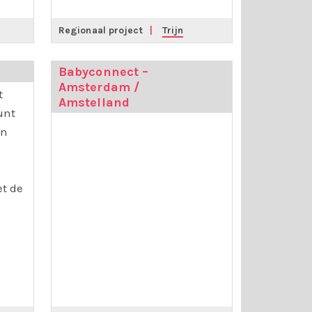
Regionaal project
|
Trijn
Babyconnect –
Amsterdam /
t
Amstelland
unt
an
t de