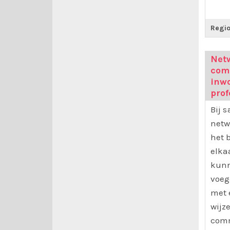
Regio
Net
com
inw
prof
Bij 
netw
het 
elka
kunn
voeg
met 
wijz
comm