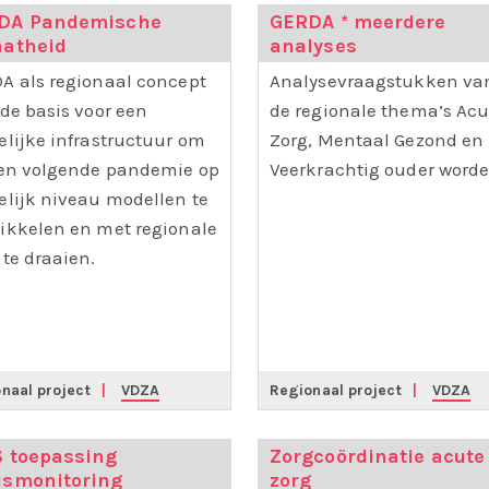
DA Pandemische
GERDA * meerdere
aatheid
analyses
A als regionaal concept
Analysevraagstukken va
 de basis voor een
de regionale thema’s Acu
elijke infrastructuur om
Zorg, Mentaal Gezond en
een volgende pandemie op
Veerkrachtig ouder worde
elijk niveau modellen te
ikkelen en met regionale
 te draaien.
naal project
|
VDZA
Regionaal project
|
VDZA
S toepassing
Zorgcoördinatie acute
ismonitoring
zorg