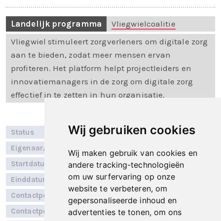
Landelijk programma
Vliegwielcoalitie
Vliegwiel stimuleert zorgverleners om digitale zorg
aan te bieden, zodat meer mensen ervan
profiteren. Het platform helpt projectleiders en
innovatiemanagers in de zorg om digitale zorg
effectief in te zetten in hun organisatie.
Wij gebruiken cookies
Status
Implementatie
Eigenaar/RSO
Zorgring
Wij maken gebruik van cookies en
Startdatum
Niet bekend
andere tracking-technologieën
om uw surfervaring op onze
Einddatum
Niet bekend
website te verbeteren, om
Contactpersoon
Sabrine Rector
gepersonaliseerde inhoud en
Contactpersoon
Rob Hoogervorst
advertenties te tonen, om ons