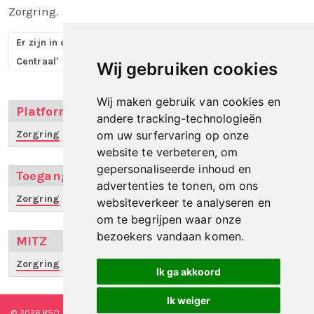
Zorgring.
Er zijn in de regionale programmalijn 'Client/Patient
.
Centraal'
Wij gebruiken cookies
Wij maken gebruik van cookies en
Platform Zorgtechnologie NH
andere tracking-technologieën
Zorgring
om uw surfervaring op onze
website te verbeteren, om
gepersonaliseerde inhoud en
Toegang Woningen
advertenties te tonen, om ons
Zorgring
websiteverkeer te analyseren en
om te begrijpen waar onze
bezoekers vandaan komen.
MITZ
Zorgring
Ik ga akkoord
Ik weiger
© 2026 RSO Nederland
|
Versie
#1.2.2
|
Algemene voorwaarden
|