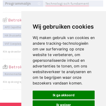
Programmalijn
Technologisch fundament
Betrokken sectoren
Wij gebruiken cookies
APO (apotheek)
GGZ (geestelijke gezondheidszorg)
HA (huisartsen)
MSZ (medische specialistische zorg)
Wij maken gebruik van cookies en
andere tracking-technologieën
VVT (verpleeg-, verzorgingshuizen en thuiszorg)
om uw surfervaring op onze
Klik op de sector voor een totaaloverzicht per sector.
website te verbeteren, om
gepersonaliseerde inhoud en
advertenties te tonen, om ons
Betrokken zorgregio's
websiteverkeer te analyseren en
Kennemerland
Amsterdam
Amstelland-Meerlanden
om te begrijpen waar onze
Klik op de zorgregio voor een totaaloverzicht per zorgregio.
bezoekers vandaan komen.
Ik ga akkoord
Laatst bijgewerkt op: 11 mei 2026
Ik weiger