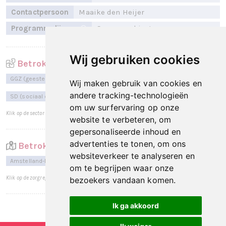
Contactpersoon
Maaike den Heijer
Programmalijn
Samenwerking
Wij gebruiken cookies
Betrokken sectoren
GGZ (geestelijke gezondheidszorg)
HA (huisartsen)
Wij maken gebruik van cookies en
andere tracking-technologieën
SD (sociaal domein)
om uw surfervaring op onze
Klik op de sector voor een totaaloverzicht per sector.
website te verbeteren, om
gepersonaliseerde inhoud en
advertenties te tonen, om ons
Betrokken zorgregio's
websiteverkeer te analyseren en
Amstelland-Meerlanden
om te begrijpen waar onze
Klik op de zorgregio voor een totaaloverzicht per zorgregio.
bezoekers vandaan komen.
Ik ga akkoord
Laatst bijgewerkt op: 25 maart 2026