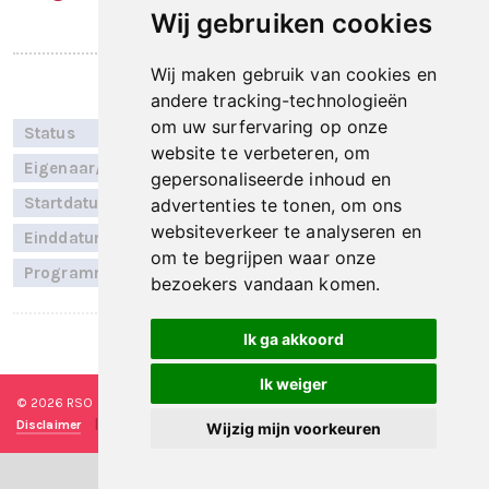
Wij gebruiken cookies
RSO
Salland United
Wij maken gebruik van cookies en
andere tracking-technologieën
om uw surfervaring op onze
Status
Onbekend
website te verbeteren, om
Eigenaar/RSO
Salland United
gepersonaliseerde inhoud en
Startdatum
Niet bekend
advertenties te tonen, om ons
websiteverkeer te analyseren en
Einddatum
Niet bekend
om te begrijpen waar onze
Programmalijn
Regio specifiek
bezoekers vandaan komen.
Ik ga akkoord
Laatst bijgewerkt op: 4 november 2025
Ik weiger
© 2026 RSO Nederland
|
Versie
#1.2.2
|
Algemene voorwaarden
|
Disclaimer
|
Privacy verklaring
|
Technische realisatie
Sieronline B.V.
Wijzig mijn voorkeuren