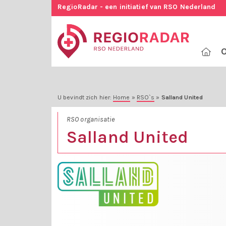
RegioRadar - een initiatief van RSO Nederland
O
U bevindt zich hier:
Home
»
RSO`s
»
Salland United
RSO organisatie
Salland United