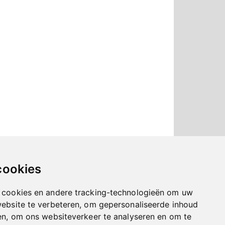
Laatst bijgewerkt op: 22 april 2026
echnische realisatie
Sieronline B.V.
cookies
 cookies en andere tracking-technologieën om uw
website te verbeteren, om gepersonaliseerde inhoud
en, om ons websiteverkeer te analyseren en om te