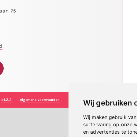
laan 75
d
.
e
#1.2.2
|
Algemene voorwaarden
|
Disclaimer
|
Privacy verklaring
|
T
Wij gebruiken 
Wij maken gebruik van
surfervaring op onze 
en advertenties te ton