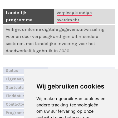
Landelijk
Verpleegkundige
programma
overdracht
Veilige, uniforme digitale gegevensuitwisseling
voor en door verpleegkundigen uit meerdere
sectoren, met landelijke invoering voor het
daadwerkelijk gebruik in 2026.
Status
Verkennend
Eigenaar/RSO
GERRIT
Wij gebruiken cookies
Startdatum
Januari 2024
Einddatum
December 2026
Wij maken gebruik van cookies en
Contactpersoon
Jeroen van der Meulen
andere tracking-technologieën
om uw surfervaring op onze
Programmalijn
Wegiz agenda
website te verbeteren, om