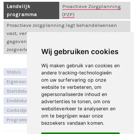
Landelijk
Proactieve Zorgplanning
programma
(PZP)
Proactieve zorgplanning legt behandelwensen
vast, verbetert passende zorg en maakt digitale
gegevensuitwisseling hierover tussen
zorgverleners mogelijk.
Wij gebruiken cookies
Wij maken gebruik van cookies en
Status
Implementatie
andere tracking-technologieën
om uw surfervaring op onze
Eigenaar/RSO
Zorgring
website te verbeteren, om
Startdatum
Juni 2024
gepersonaliseerde inhoud en
Einddatum
Niet bekend
advertenties te tonen, om ons
websiteverkeer te analyseren en
Contactpersoon
Rob Hoogervorst
om te begrijpen waar onze
Programmalijn
Databeschikbaarheid NH
bezoekers vandaan komen.