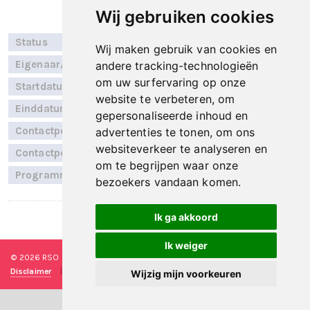
Wij gebruiken cookies
Status
Implementatie
Wij maken gebruik van cookies en
Eigenaar/RSO
Zorgring
andere tracking-technologieën
om uw surfervaring op onze
Startdatum
Niet bekend
website te verbeteren, om
Einddatum
Niet bekend
gepersonaliseerde inhoud en
Contactpersoon
Sabrine Rector
advertenties te tonen, om ons
websiteverkeer te analyseren en
Contactpersoon
Rob Hoogervorst
om te begrijpen waar onze
Programmalijn
Medicatie
bezoekers vandaan komen.
Ik ga akkoord
Laatst bijgewerkt op: 22 oktober 2025
Ik weiger
© 2026 RSO Nederland
|
Versie
#1.2.2
|
Algemene voorwaarden
|
Disclaimer
|
Privacy verklaring
|
Technische realisatie
Sieronline B.V.
Wijzig mijn voorkeuren