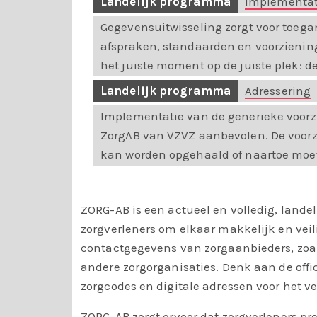
Landelijk programma
Implementati
Gegevensuitwisseling zorgt voor toega
afspraken, standaarden en voorzieni
het juiste moment op de juiste plek: d
Landelijk programma
Adressering
Implementatie van de generieke voorzi
ZorgAB van VZVZ aanbevolen. De voorz
kan worden opgehaald of naartoe moe
ZORG-AB is een actueel en volledig, landel
zorgverleners om elkaar makkelijk en veil
contactgegevens van zorgaanbieders, zoa
andere zorgorganisaties. Denk aan de offi
zorgcodes en digitale adressen voor het v
ZORG-AB zorgt ervoor dat zorgverleners pr