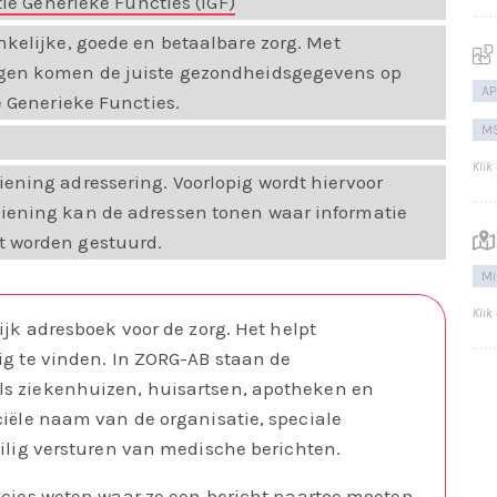
e Generieke Functies (IGF)
nkelijke, goede en betaalbare zorg. Met
ngen komen de juiste gezondheidsgegevens op
AP
e Generieke Functies.
MS
Klik
ening adressering. Voorlopig wordt hiervoor
iening kan de adressen tonen waar informatie
t worden gestuurd.
Mi
Klik
ijk adresboek voor de zorg. Het helpt
ig te vinden. In ZORG-AB staan de
ls ziekenhuizen, huisartsen, apotheken en
ciële naam van de organisatie, speciale
eilig versturen van medische berichten.
ecies weten waar ze een bericht naartoe moeten