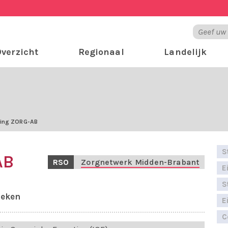
verzicht
Regionaal
Landelijk
ring ZORG-AB
S
AB
RSO
Zorgnetwerk Midden-Brabant
E
S
heken
E
C