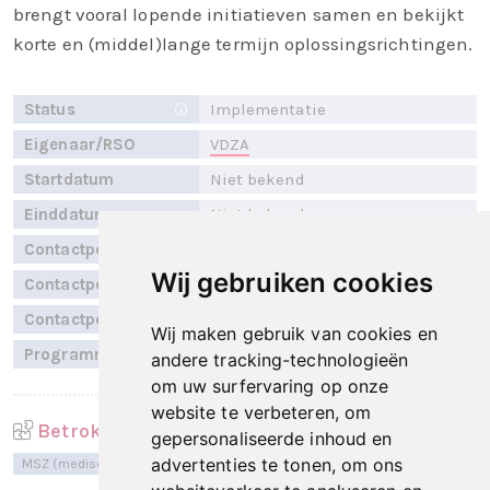
brengt vooral lopende initiatieven samen en bekijkt
korte en (middel)lange termijn oplossingsrichtingen.
Status
Implementatie
Eigenaar/RSO
VDZA
Startdatum
Niet bekend
Einddatum
Niet bekend
Contactpersoon
E. Vaags
Wij gebruiken cookies
Contactpersoon
H. Klein Tuente
Contactpersoon
J. Fortuin
Wij maken gebruik van cookies en
Programmalijn
Primaire Data beschikbaarheid
andere tracking-technologieën
om uw surfervaring op onze
website te verbeteren, om
Betrokken sectoren
gepersonaliseerde inhoud en
advertenties te tonen, om ons
MSZ (medische specialistische zorg)