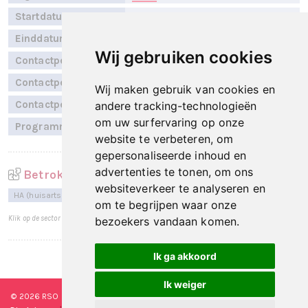
Startdatum
April 2026
Einddatum
Niet bekend
Wij gebruiken cookies
Contactpersoon
E. Vaags
Contactpersoon
B. Timmers
Wij maken gebruik van cookies en
Contactpersoon
J. Testerink
andere tracking-technologieën
om uw surfervaring op onze
Programmalijn
Primaire Data beschikbaarheid
website te verbeteren, om
gepersonaliseerde inhoud en
advertenties te tonen, om ons
Betrokken sectoren
websiteverkeer te analyseren en
HA (huisartsen)
VVT (verpleeg-, verzorgingshuizen en thuiszorg)
om te begrijpen waar onze
Klik op de sector voor een totaaloverzicht per sector.
bezoekers vandaan komen.
Ik ga akkoord
Laatst bijgewerkt op: 8 juni 2026
Ik weiger
© 2026 RSO Nederland
|
Versie
#1.2.2
|
Algemene voorwaarden
|