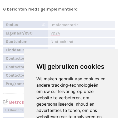
6 berichten reeds geimplementeerd
Status
Implementatie
Eigenaar/RSO
VDZA
Startdatum
Niet bekend
Einddatum
Niet bekend
Contactpersoon
E. Vaags
Wij gebruiken cookies
Contactpersoon
H. Klein Tuente
Contactpersoon
J. Testerink
Wij maken gebruik van cookies en
Programmalijn
Primaire Data beschikbaarheid
andere tracking-technologieën
om uw surfervaring op onze
website te verbeteren, om
Betrokken sectoren
gepersonaliseerde inhoud en
advertenties te tonen, om ons
HA (huisartsen)
MSZ (medische specialistische zorg)
websiteverkeer te analyseren en