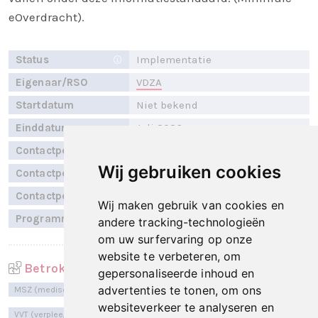
eOverdracht).
Status
Implementatie
Eigenaar/RSO
VDZA
Startdatum
Niet bekend
Einddatum
Juli 2026
Contactpersoon
A. Wikkerink
Wij gebruiken cookies
Contactpersoon
E. Vaags
Contactpersoon
I. Pullens
Wij maken gebruik van cookies en
Programmalijn
Primaire Data beschikbaarheid
andere tracking-technologieën
om uw surfervaring op onze
website te verbeteren, om
Betrokken sectoren
gepersonaliseerde inhoud en
advertenties te tonen, om ons
MSZ (medische specialistische zorg)
websiteverkeer te analyseren en
VVT (verpleeg-, verzorgingshuizen en thuiszorg)