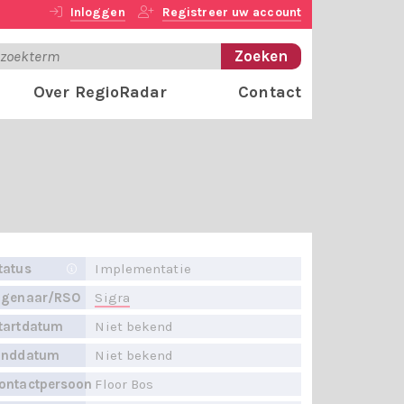
Inloggen
Registreer uw account
Over RegioRadar
Contact
tatus
Implementatie
igenaar/RSO
Sigra
tartdatum
Niet bekend
inddatum
Niet bekend
ontactpersoon
Floor Bos