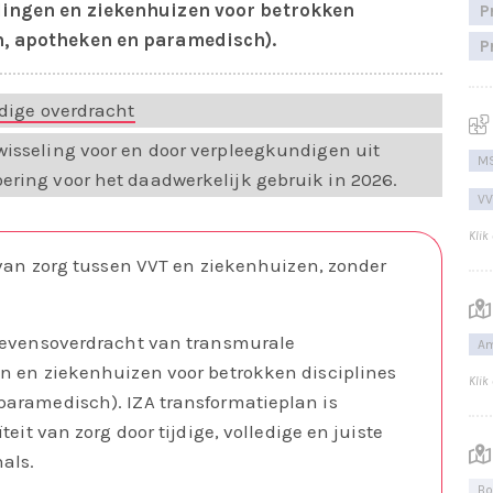
lingen en ziekenhuizen voor betrokken
P
h, apotheken en paramedisch).
P
dige overdracht
wisseling voor en door verpleegkundigen uit
MS
ering voor het daadwerkelijk gebruik in 2026.
VV
Klik
 van zorg tussen VVT en ziekenhuizen, zonder
egevensoverdracht van transmurale
A
n en ziekenhuizen voor betrokken disciplines
Klik
aramedisch). IZA transformatieplan is
eit van zorg door tijdige, volledige en juiste
als.
Bo