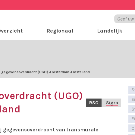
verzicht
Regionaal
Landelijk
 gegevensoverdracht (UGO) Amsterdam Amstelland
S
overdracht (UGO)
E
RSO
Sigra
land
S
E
C
ij gegevensoverdracht van transmurale