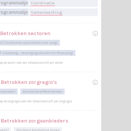
rogrammalijn
Coördinatie
rogrammalijn
Samenwerking
Betrokken sectoren
Z (medische specialistische zorg)
T (verpleeg-, verzorgingshuizen en thuiszorg)
 op de sector voor een totaaloverzicht per sector.
Betrokken zorgregio's
msterdam
Amstelland-Meerlanden
 op de zorgregio voor een totaaloverzicht per zorgregio.
Betrokken zorgaanbieders
venIJ
Stichting Amstelring Groep