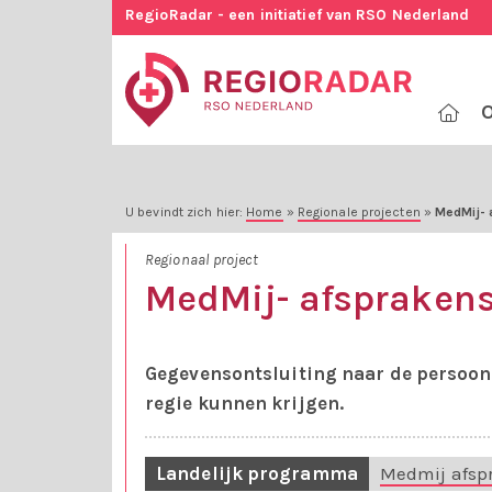
RegioRadar - een initiatief van RSO Nederland
O
U bevindt zich hier:
Home
»
Regionale projecten
»
MedMij- 
Regionaal project
MedMij- afsprakens
Gegevensontsluiting naar de persoon
regie kunnen krijgen.
Landelijk programma
Medmij afspr