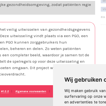
MS
ijke gezondheidsomgeving, zodat patiënten regie
VV
Klik
het veilig uitwisselen van gezondheidsgegevens
Deze uitwisseling vindt plaats via een PGO, een
een PGO kunnen zorggebruikers hun
len, beheren en delen. Zo weten patiënten
rs een completer beeld, waardoor je samen tot de
lt de spelregels op voor deze uitwisseling en
moeten omgaan. Dit project wordt ondergebracht
tieoverdracht.
Wij gebruiken 
Wij maken gebruik van
e
#1.2.2
|
Algemene voorwaarden
|
Disclaimer
|
Privacy verklaring
|
T
surfervaring op onze 
en advertenties te ton