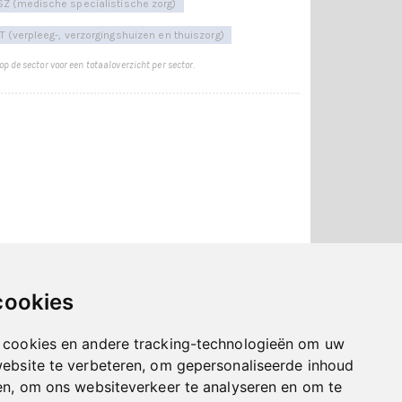
Z (medische specialistische zorg)
T (verpleeg-, verzorgingshuizen en thuiszorg)
 op de sector voor een totaaloverzicht per sector.
cookies
Laatst bijgewerkt op: 4 november 2025
 cookies en andere tracking-technologieën om uw
echnische realisatie
Sieronline B.V.
website te verbeteren, om gepersonaliseerde inhoud
en, om ons websiteverkeer te analyseren en om te