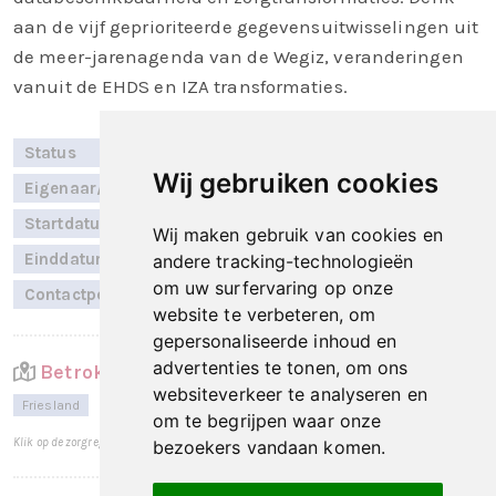
aan de vijf geprioriteerde gegevensuitwisselingen uit
de meer-jarenagenda van de Wegiz, veranderingen
vanuit de EHDS en IZA transformaties.
Status
Verkennend
Wij gebruiken cookies
Eigenaar/RSO
GERRIT
Startdatum
Juni 2025
Wij maken gebruik van cookies en
Einddatum
December 2026
andere tracking-technologieën
om uw surfervaring op onze
Contactpersoon
Marleen Oldenburger
website te verbeteren, om
gepersonaliseerde inhoud en
advertenties te tonen, om ons
Betrokken zorgregio's
websiteverkeer te analyseren en
Friesland
Groningen
Drenthe
om te begrijpen waar onze
Klik op de zorgregio voor een totaaloverzicht per zorgregio.
bezoekers vandaan komen.