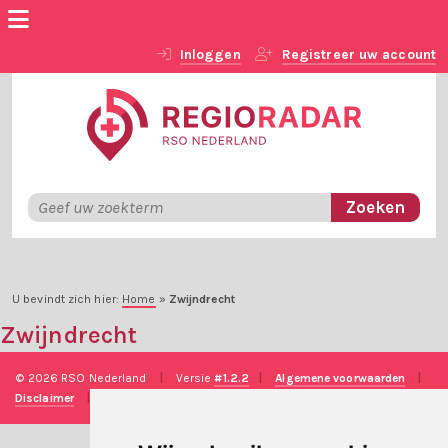
Inloggen
Registreer uw account
U bevindt zich hier:
Home
»
Zwijndrecht
Zwijndrecht
© 2026 RSO Nederland
|
Versie
#1.2.2
|
Algemene voorwaarden
|
Disclaimer
|
Privacy verklaring
|
Technische realisatie
Sieronline B.V.