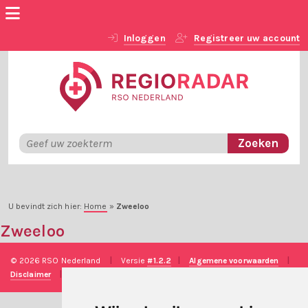
Inloggen
Registreer uw account
U bevindt zich hier:
Home
»
Zweeloo
Zweeloo
© 2026 RSO Nederland
|
Versie
#1.2.2
|
Algemene voorwaarden
|
Disclaimer
|
Privacy verklaring
|
Technische realisatie
Sieronline B.V.