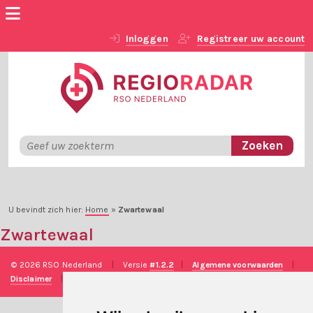
Inloggen
Registreer uw account
U bevindt zich hier:
Home
»
Zwartewaal
Zwartewaal
© 2026 RSO Nederland
|
Versie
#1.2.2
|
Algemene voorwaarden
|
Disclaimer
|
Privacy verklaring
|
Technische realisatie
Sieronline B.V.