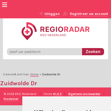
Inloggen
Registreer uw account
U bevindt zich hier:
Home
»
Zuidwolde Dr
Zuidwolde Dr
© 2026 RSO Nederland
|
Versie
#1.2.2
|
Algemene voorwaarden
|
Disclaimer
|
Privacy verklaring
|
Technische realisatie
Sieronline B.V.