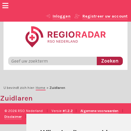
Inloggen
Registreer uw account
U bevindt zich hier:
Home
»
Zuidlaren
Zuidlaren
© 2026 RSO Nederland
|
Versie
#1.2.2
|
Algemene voorwaarden
|
Disclaimer
|
Privacy verklaring
|
Technische realisatie
Sieronline B.V.