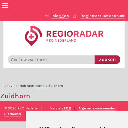
Inloggen
Registreer uw account
U bevindt zich hier:
Home
»
Zuidhorn
Zuidhorn
© 2026 RSO Nederland
|
Versie
#1.2.2
|
Algemene voorwaarden
|
Disclaimer
|
Privacy verklaring
|
Technische realisatie
Sieronline B.V.