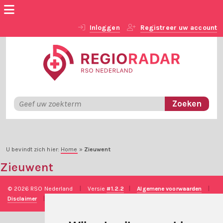
Inloggen
Registreer uw account
U bevindt zich hier:
Home
»
Zieuwent
Zieuwent
© 2026 RSO Nederland
|
Versie
#1.2.2
|
Algemene voorwaarden
|
Disclaimer
|
Privacy verklaring
|
Technische realisatie
Sieronline B.V.