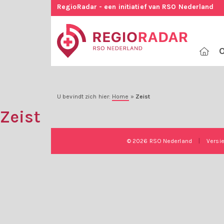
RegioRadar - een initiatief van RSO Nederland
O
U bevindt zich hier:
Home
»
Zeist
Zeist
© 2026 RSO Nederland
|
Versi