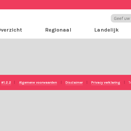
verzicht
Regionaal
Landelijk
e
#1.2.2
|
Algemene voorwaarden
|
Disclaimer
|
Privacy verklaring
|
T