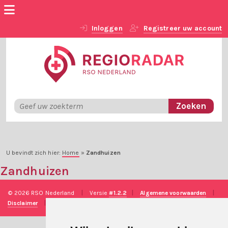
Inloggen
Registreer uw account
U bevindt zich hier:
Home
»
Zandhuizen
Zandhuizen
© 2026 RSO Nederland
|
Versie
#1.2.2
|
Algemene voorwaarden
|
Disclaimer
|
Privacy verklaring
|
Technische realisatie
Sieronline B.V.