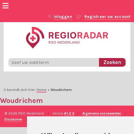
Inloggen
Registreer uw account
U bevindt zich hier:
Home
»
Woudrichem
Woudrichem
© 2026 RSO Nederland
|
Versie
#1.2.2
|
Algemene voorwaarden
|
Disclaimer
|
Privacy verklaring
|
Technische realisatie
Sieronline B.V.