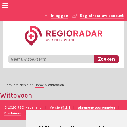
Inloggen
Registreer uw account
U bevindt zich hier:
Home
»
Witteveen
Witteveen
© 2026 RSO Nederland
|
Versie
#1.2.2
|
Algemene voorwaarden
|
Disclaimer
|
Privacy verklaring
|
Technische realisatie
Sieronline B.V.