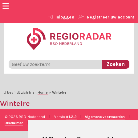
Inloggen
Registreer uw account
U bevindt zich hier:
Home
»
Wintelre
Wintelre
© 2026 RSO Nederland
|
Versie
#1.2.2
|
Algemene voorwaarden
|
Disclaimer
|
Privacy verklaring
|
Technische realisatie
Sieronline B.V.