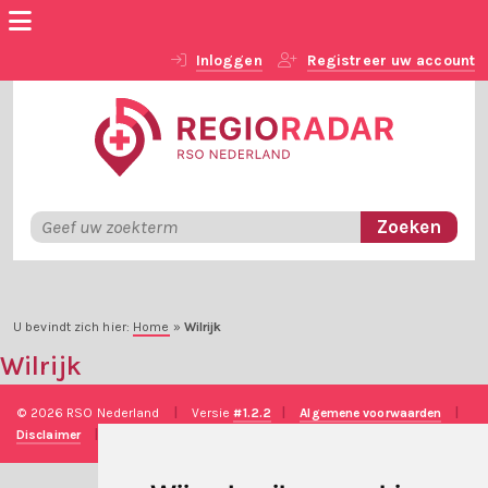
Inloggen
Registreer uw account
U bevindt zich hier:
Home
»
Wilrijk
Wilrijk
© 2026 RSO Nederland
|
Versie
#1.2.2
|
Algemene voorwaarden
|
Disclaimer
|
Privacy verklaring
|
Technische realisatie
Sieronline B.V.