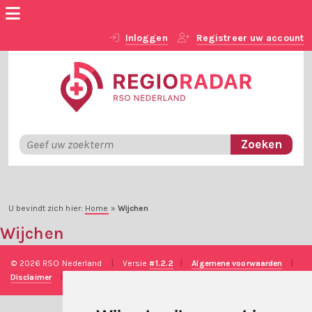
Inloggen
Registreer uw account
U bevindt zich hier:
Home
»
Wijchen
Wijchen
© 2026 RSO Nederland
|
Versie
#1.2.2
|
Algemene voorwaarden
|
Disclaimer
|
Privacy verklaring
|
Technische realisatie
Sieronline B.V.