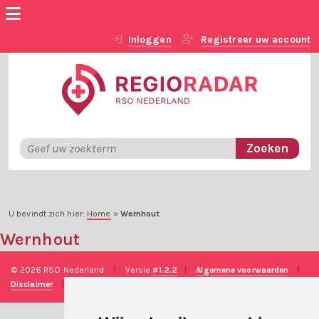
Inloggen
Registreer uw account
U bevindt zich hier:
Home
»
Wernhout
Wernhout
© 2026 RSO Nederland
|
Versie
#1.2.2
|
Algemene voorwaarden
|
Disclaimer
|
Privacy verklaring
|
Technische realisatie
Sieronline B.V.