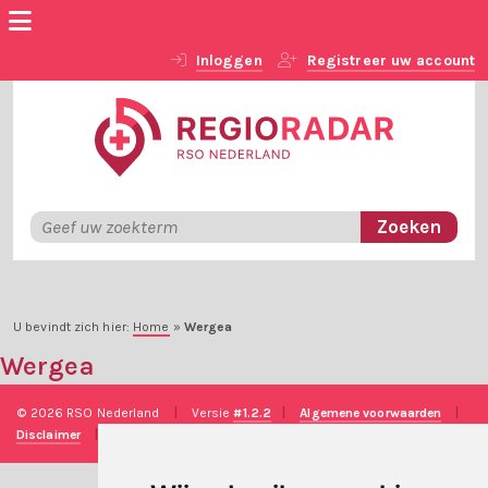
Inloggen
Registreer uw account
U bevindt zich hier:
Home
»
Wergea
Wergea
© 2026 RSO Nederland
|
Versie
#1.2.2
|
Algemene voorwaarden
|
Disclaimer
|
Privacy verklaring
|
Technische realisatie
Sieronline B.V.