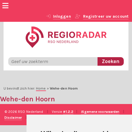
Inloggen
Registreer uw account
U bevindt zich hier:
Home
»
Wehe-den Hoorn
Wehe-den Hoorn
© 2026 RSO Nederland
|
Versie
#1.2.2
|
Algemene voorwaarden
|
Disclaimer
|
Privacy verklaring
|
Technische realisatie
Sieronline B.V.