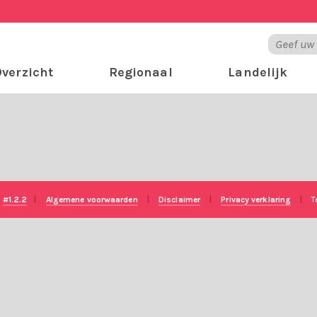
verzicht
Regionaal
Landelijk
e
#1.2.2
|
Algemene voorwaarden
|
Disclaimer
|
Privacy verklaring
|
T