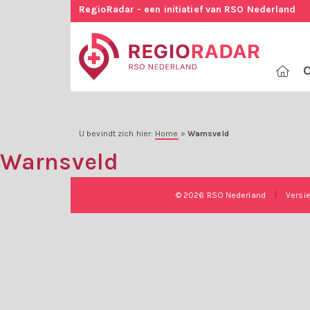
RegioRadar - een initiatief van RSO Nederland
O
U bevindt zich hier:
Home
»
Warnsveld
Warnsveld
© 2026 RSO Nederland
|
Versi