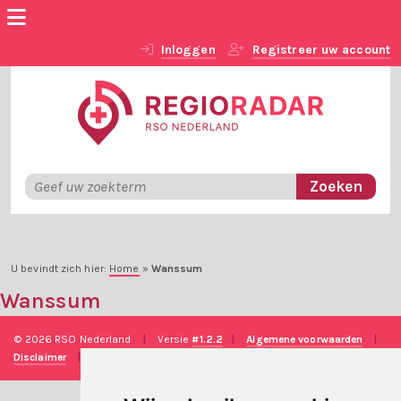
Inloggen
Registreer uw account
U bevindt zich hier:
Home
»
Wanssum
Wanssum
© 2026 RSO Nederland
|
Versie
#1.2.2
|
Algemene voorwaarden
|
Disclaimer
|
Privacy verklaring
|
Technische realisatie
Sieronline B.V.