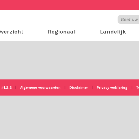
verzicht
Regionaal
Landelijk
e
#1.2.2
|
Algemene voorwaarden
|
Disclaimer
|
Privacy verklaring
|
T