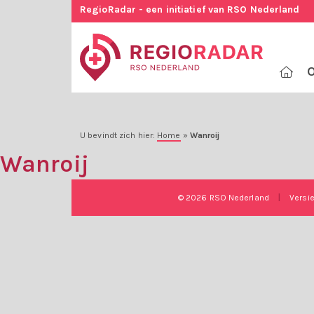
RegioRadar - een initiatief van RSO Nederland
O
U bevindt zich hier:
Home
»
Wanroij
Wanroij
© 2026 RSO Nederland
|
Versi