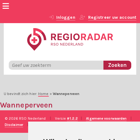
Inloggen
Registreer uw account
U bevindt zich hier:
Home
»
Wanneperveen
Wanneperveen
© 2026 RSO Nederland
|
Versie
#1.2.2
|
Algemene voorwaarden
|
Disclaimer
|
Privacy verklaring
|
Technische realisatie
Sieronline B.V.