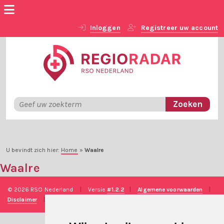
Inloggen
Registreer uw account
U bevindt zich hier:
Home
»
Waalre
Waalre
© 2026 RSO Nederland
|
Versie
#1.2.2
|
Algemene voorwaarden
|
Disclaimer
|
Privacy verklaring
|
Technische realisatie
Sieronline B.V.