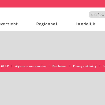
verzicht
Regionaal
Landelijk
e
#1.2.2
|
Algemene voorwaarden
|
Disclaimer
|
Privacy verklaring
|
T