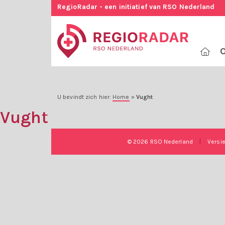
RegioRadar - een initiatief van RSO Nederland
O
U bevindt zich hier:
Home
»
Vught
Vught
© 2026 RSO Nederland
|
Versi