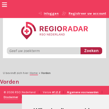
Inloggen
Registreer uw account
U bevindt zich hier:
Home
»
Vorden
Vorden
© 2026 RSO Nederland
|
Versie
#1.2.2
|
Algemene voorwaarden
|
Disclaimer
|
Privacy verklaring
|
Technische realisatie
Sieronline B.V.