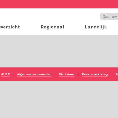
verzicht
Regionaal
Landelijk
e
#1.2.2
|
Algemene voorwaarden
|
Disclaimer
|
Privacy verklaring
|
T