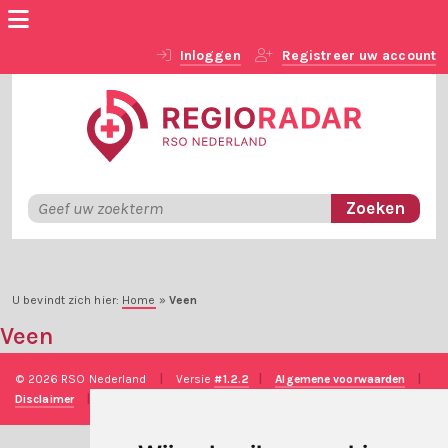
Inloggen
Registreer uw account
U bevindt zich hier:
Home
»
Veen
Veen
© 2026 RSO Nederland
|
Versie
#1.2.2
|
Algemene voorwaarden
|
Disclaimer
|
Privacy verklaring
|
Technische realisatie
Sieronline B.V.